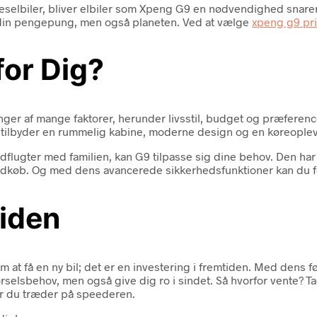
dieselbiler, bliver elbiler som Xpeng G9 en nødvendighed snarer
 din pengepung, men også planeten. Ved at vælge
xpeng g9 pri
for Dig?
ænger af mange faktorer, herunder livsstil, budget og præferen
ilbyder en rummelig kabine, moderne design og en køreopleve
flugter med familien, kan G9 tilpasse sig dine behov. Den har
e indkøb. Og med dens avancerede sikkerhedsfunktioner kan du f
iden
 at få en ny bil; det er en investering i fremtiden. Med dens fø
e kørselsbehov, men også give dig ro i sindet. Så hvorfor vente?
år du træder på speederen.