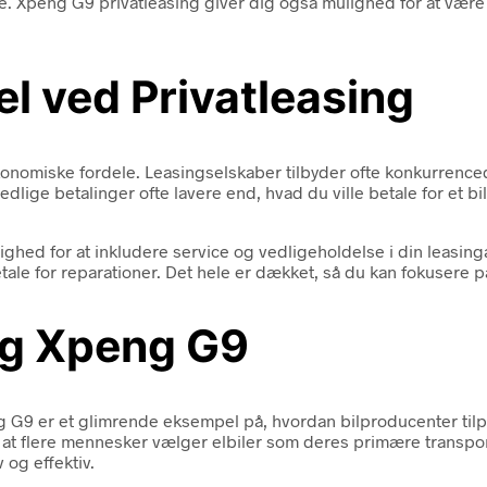
ide. Xpeng G9 privatleasing giver dig også mulighed for at være
l ved Privatleasing
økonomiske fordele. Leasingselskaber tilbyder ofte konkurrenced
lige betalinger ofte lavere end, hvad du ville betale for et bi
lighed for at inkludere service og vedligeholdelse i din leasin
tale for reparationer. Det hele er dækket, så du kan fokusere p
 og Xpeng G9
ng G9 er et glimrende eksempel på, hvordan bilproducenter ti
, at flere mennesker vælger elbiler som deres primære trans
 og effektiv.