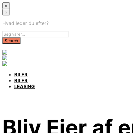
×
×
Hvad leder du efter?
BILER
BILER
LEASING
Bliv Ejer af