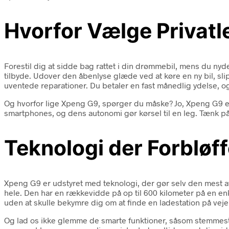
Hvorfor Vælge Privatl
Forestil dig at sidde bag rattet i din drømmebil, mens du nyde
tilbyde. Udover den åbenlyse glæde ved at køre en ny bil, sl
uventede reparationer. Du betaler en fast månedlig ydelse, og
Og hvorfor lige Xpeng G9, spørger du måske? Jo, Xpeng G9 er
smartphones, og dens autonomi gør kørsel til en leg. Tænk på de
Teknologi der Forbløff
Xpeng G9 er udstyret med teknologi, der gør selv den mest ava
hele. Den har en rækkevidde på op til 600 kilometer på en enk
uden at skulle bekymre dig om at finde en ladestation på veje
Og lad os ikke glemme de smarte funktioner, såsom stemmestyr