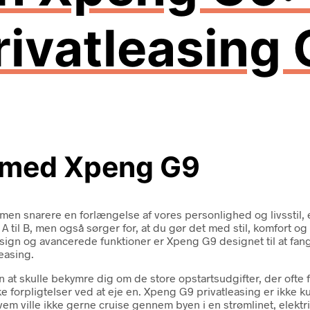
rivatleasing
n med Xpeng G9
 men snarere en forlængelse af vores personlighed og livsstil,
 A til B, men også sørger for, at du gør det med stil, komfort og
sign og avancerede funktioner er Xpeng G9 designet til at fa
easing.
uden at skulle bekymre dig om de store opstartsudgifter, der o
e forpligtelser ved at eje en. Xpeng G9 privatleasing er ikke 
Hvem ville ikke gerne cruise gennem byen i en strømlinet, elek