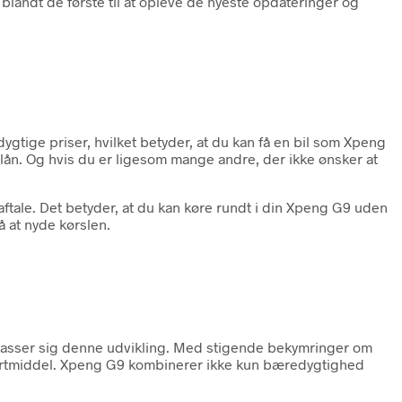
 blandt de første til at opleve de nyeste opdateringer og
ygtige priser, hvilket betyder, at du kan få en bil som Xpeng
llån. Og hvis du er ligesom mange andre, der ikke ønsker at
gaftale. Det betyder, at du kan køre rundt i din Xpeng G9 uden
å at nyde kørslen.
lpasser sig denne udvikling. Med stigende bekymringer om
portmiddel. Xpeng G9 kombinerer ikke kun bæredygtighed