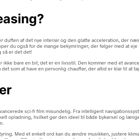
easing?
r duften af det nye interiør og den glatte acceleration, der næs
ipper du også for de mange bekymringer, der følger med at eje 
 så er det det!
 ikke bare en bil; det er en livsstil. Den kommer med et avan
t som at have en personlig chauffør, der altid er klar til at ta
er
ncerede sci-fi film misundelig. Fra intelligent navigationssys
elt opladning, hvilket gør den ideel til både bykørsel og læng
n.
ing. Med et enkelt ord kan du ændre musikken, justere klimaan