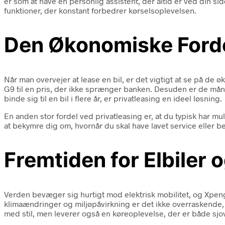
er som at have en personlig assistent, der altid er ved din s
funktioner, der konstant forbedrer kørselsoplevelsen.
Den Økonomiske Forde
Når man overvejer at lease en bil, er det vigtigt at se på de 
G9 til en pris, der ikke sprænger banken. Desuden er de måned
binde sig til en bil i flere år, er privatleasing en ideel løsning.
En anden stor fordel ved privatleasing er, at du typisk har mu
at bekymre dig om, hvornår du skal have lavet service eller be
Fremtiden for Elbiler
Verden bevæger sig hurtigt mod elektrisk mobilitet, og Xpe
klimaændringer og miljøpåvirkning er det ikke overraskende
med stil, men leverer også en køreoplevelse, der er både sjov