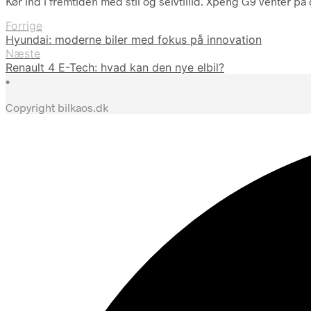
Kør ind i fremtiden med stil og selvtillid. Xpeng G9 venter på 
Forrige
Hyundai: moderne biler med fokus på innovation
Næste
Renault 4 E-Tech: hvad kan den nye elbil?
•
Copyright bilkaos.dk