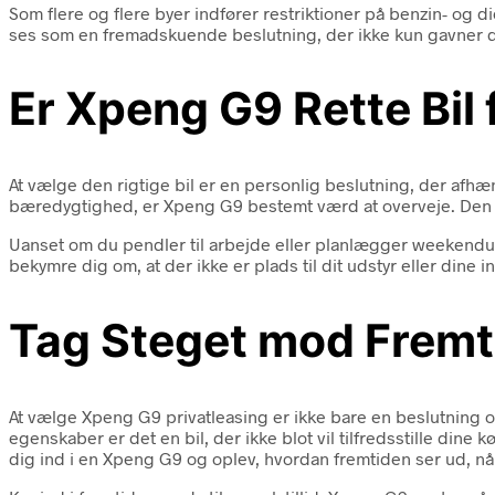
Som flere og flere byer indfører restriktioner på benzin- og 
ses som en fremadskuende beslutning, der ikke kun gavner
Er Xpeng G9 Rette Bil 
At vælge den rigtige bil er en personlig beslutning, der afh
bæredygtighed, er Xpeng G9 bestemt værd at overveje. Den t
Uanset om du pendler til arbejde eller planlægger weekendud
bekymre dig om, at der ikke er plads til dit udstyr eller din
Tag Steget mod Fremt
At vælge Xpeng G9 privatleasing er ikke bare en beslutning om
egenskaber er det en bil, der ikke blot vil tilfredsstille din
dig ind i en Xpeng G9 og oplev, hvordan fremtiden ser ud, n