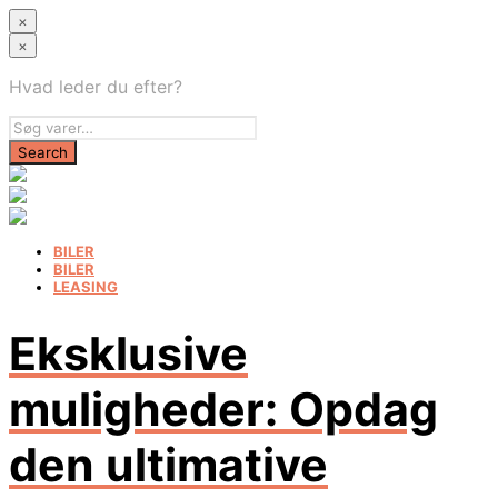
×
×
Hvad leder du efter?
BILER
BILER
LEASING
Eksklusive
muligheder: Opdag
den ultimative