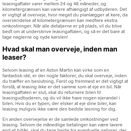
leasingaftaler varer mellem 24 og 48 måneder, og
kilometergrænsen kan variere afhængigt af udbyderen. Det
er vigtigt at overveje, hvor meget du planlægger at køre, da
overskridelse af kilometergrænsen kan medføre ekstra
omkostninger. Når alle detaljerne er på plads, vil du blive
bedt om at underskrive leasingaftalen, og så er det bare at
tage nøglerne og nyde kørslen!
Hvad skal man overveje, inden man
leaser?
Selvom leasing af en Aston Martin kan virke som en
fantastisk idé, er der nogle faktorer, du skal overveje, inden
du træffer en beslutning. Først og fremmest er det vigtigt at
forstå, at leasing ikke er det samme som at eje en bil. Når
leasingaftalen er slut, skal du returnere bilen til
leasingudbyderen, og du vil ikke have nogen ejerandel i
bilen. Hvis du er typen, der elsker at eje dine biler, kan
leasing muligvis ikke være den bedste løsning for dig.
En anden overvejelse er de samlede omkostninger ved
leasing. Selvom de månedlige betalinger kan være lavere
end et billån, skal du tage højde for eventuelle gebyrer, der