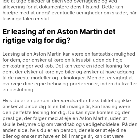
idé at tage billeder af bilen ved overtagelse og ved
aflevering for at dokumentere dens tilstand. Dette kan
hjælpe med at undgå eventuelle uenigheder om skader, når
leasingaftalen er slut.
Er leasing af en Aston Martin det
rigtige valg for dig?
Leasing af en Aston Martin kan være en fantastisk mulighed
for dem, der ønsker at køre en luksusbil uden de høje
omkostninger ved køb. Det kan være en ideel løsning for
dem, der elsker at køre nye biler og ønsker at have adgang
til de nyeste modeller og teknologier. Men det er vigtigt at
overveje dine egne behov og præferencer, inden du træffer
en beslutning.
Hvis du er en person, der værdsætter fleksibilitet og ikke
ønsker at binde dig til en bil i mange år, kan leasing være
den perfekte løsning for dig. Du kan nyde kørslen og den
prestige, der følger med at eje en Aston Martin, uden at
skulle bekymre dig om værditab og vedligeholdelse. På den
anden side, hvis du er en person, der elsker at eje dine
biler og ønsker at have en bil i mange år, kan det være