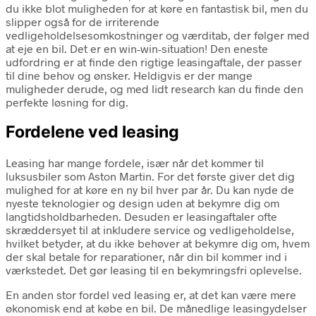
du ikke blot muligheden for at køre en fantastisk bil, men du
slipper også for de irriterende
vedligeholdelsesomkostninger og værditab, der følger med
at eje en bil. Det er en win-win-situation! Den eneste
udfordring er at finde den rigtige leasingaftale, der passer
til dine behov og ønsker. Heldigvis er der mange
muligheder derude, og med lidt research kan du finde den
perfekte løsning for dig.
Fordelene ved leasing
Leasing har mange fordele, især når det kommer til
luksusbiler som Aston Martin. For det første giver det dig
mulighed for at køre en ny bil hver par år. Du kan nyde de
nyeste teknologier og design uden at bekymre dig om
langtidsholdbarheden. Desuden er leasingaftaler ofte
skræddersyet til at inkludere service og vedligeholdelse,
hvilket betyder, at du ikke behøver at bekymre dig om, hvem
der skal betale for reparationer, når din bil kommer ind i
værkstedet. Det gør leasing til en bekymringsfri oplevelse.
En anden stor fordel ved leasing er, at det kan være mere
økonomisk end at købe en bil. De månedlige leasingydelser