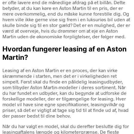
er ofte lavere end de månedlige afdrag på et billån. Dette
betyder, at du kan køre en Aston Martin til en pris, der er
mere overkommelig, end du måske kunne forestille dig. Og
hvem ville ikke gerne vise sig frem i en luksuriøs bil uden at
skulle binde sig til en stor gæld? Det er en mulighed, der er
værd at overveje, hvis du drømmer om at eje en Aston
Martin uden de økonomiske forpligtelser, der følger med.
Hvordan fungerer leasing af en Aston
Martin?
Leasing af en Aston Martin er en proces, der kan virke
skræmmende i starten, men det er i virkeligheden ret
simpelt. Først skal du finde en pålidelig leasingudbyder,
som tilbyder Aston Martin-modeller i deres sortiment. Når
du har fundet en udbyder, kan du begynde at udforske de
forskellige modeller, der er tilgængelige for leasing. Hver
model vil have sine egne specifikationer, leasingvilkår og
priser, så det er vigtigt at tage sig tid til at finde ud af, hvad
der passer bedst til dine behov.
Når du har valgt en model, skal du derefter beslutte dig for
leasingaftalens længde og kilometergrænse. De fleste