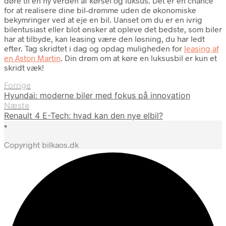
døre til en ny verden af kørsel og luksus. Det er en chance
for at realisere dine bil-drømme uden de økonomiske
bekymringer ved at eje en bil. Uanset om du er en ivrig
bilentusiast eller blot ønsker at opleve det bedste, som biler
har at tilbyde, kan leasing være den løsning, du har ledt
efter. Tag skridtet i dag og opdag muligheden for
leasing af
en Aston Martin
. Din drøm om at køre en luksusbil er kun et
skridt væk!
Forrige
Hyundai: moderne biler med fokus på innovation
Næste
Renault 4 E-Tech: hvad kan den nye elbil?
•
Copyright bilkaos.dk