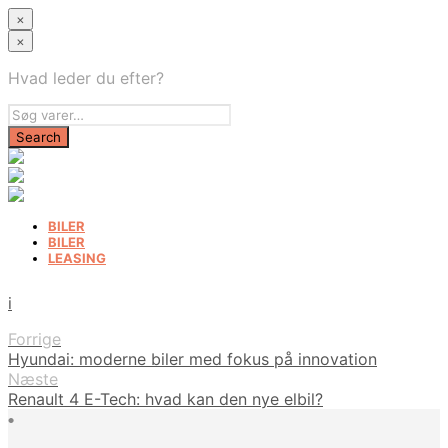
×
×
Hvad leder du efter?
BILER
BILER
LEASING
i
Forrige
Hyundai: moderne biler med fokus på innovation
Næste
Renault 4 E-Tech: hvad kan den nye elbil?
•